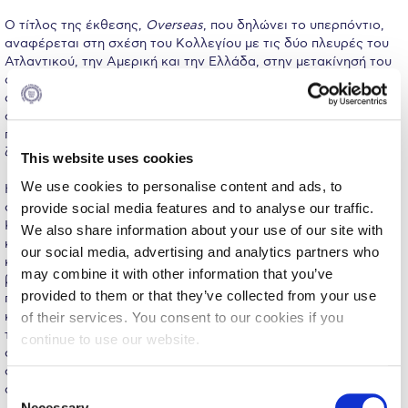
Fall Campaign 2026
Ο τίτλος της έκθεσης,
Overseas
, που δηλώνει το υπερπόντιο,
Fall Campaign 2026 [EN]
αναφέρεται στη σχέση του Κολλεγίου με τις δύο πλευρές του
Ατλαντικού, την Αμερική και την Ελλάδα, στην μετακίνησή του
Full Calendar
στις αρχές του 20ου αιώνα από τη μια πλευρά του Αιγαίου στην
άλλη, μαζί με πάνω από ένα εκατομμύριο πρόσφυγες, αλλά και
Intercollegiate Athletics Program Recruiting Form
στη διάσχιση της Μεσογείου σήμερα από χιλιάδες πρόσφυγες
που φτάνουν στην Ευρώπη μέσω των ελληνικών νησιών
International Student Guide
ζητώντας άσυλο.
This website uses cookies
We use cookies to personalise content and ads, to
Η έκθεση
Overseas
κοιτάζει σημεία του παρόντος και της
Life on Campus
σύγχρονης ιστορίας μέσα από στιγμές της ιστορίας του
provide social media features and to analyse our traffic.
Κολλεγίου. Εξετάζει την έννοια της μετατόπισης τόσο
Livestream
We also share information about your use of our site with
κυριολεκτικά, ως μετακίνηση από έναν τόπο σε έναν άλλο, όσο
our social media, advertising and analytics partners who
και μεταφορικά, ως μετακίνηση από καθιερωμένες θέσεις και
Mήνυμα του Προέδρου προς τις οικογένειες των
may combine it with other information that you’ve
φοιτητών μας
βεβαιότητες σε μια διαδικασία γνώσης. Εξερευνά την
provided to them or that they’ve collected from your use
πολλαπλότητα και μεταβλητότητα των ταυτοτήτων, τον
κοινωνικό προσδιορισμό τους ως προς το φύλο, την καταγωγή,
Personal Data Protection Policy
of their services. You consent to our cookies if you
την εργασία, την εκπαίδευση. Διερευνά το ρόλο της εικόνας
continue to use our website.
στη δημιουργία αναπαραστάσεων. Προσεγγίζει τα όρια ως
PLANNED GIVING
σημεία υπό διαπραγμάτευση αναζητώντας δυνατότητες
C
αντίστασης και αλλαγής σε ασφυκτικές συνθήκες.
President’s letter to Deree families
Necessary