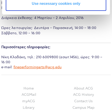
The Kids are asking
Γκαλερί ACG, Αμερικανικό Κολλέγιο Ελλάδος, Γραβιάς 6, Αγία
Use necessary cookies only
Παρασκευή
Unibuddy
Διάρκεια έκθεσης: 4 Μαρτίου – 2 Απριλίου, 2016
Welcome to Athens 2026
Ώρες λειτουργίας: Δευτέρα – Παρασκευή, 14:00 – 18:00
Welcome to Athens Fall guide
Σάββατο, 12:00 – 16:00
Welcome to Athens Summer guide
Περισσότερες πληροφορίες:
About ACG
Νίκη Κλαδάκη, τηλ.: 210 6009800 (εσωτ.1456), ώρες: 9:00 –
Sustainability at ACG
16:00
e-mail:
fineperformingarts@acg.edu
Campaigns
#ACGgoesplasticfree
Home
About ACG
ACG Goes Smoke-free
ACGMail
ACG History
myACG
Contact Us
Reduce your FOODprint
Library
Campus Map