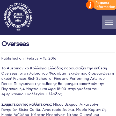
Home
Overseas
ADMISSIONS: Discover Deree Day
Published on | February 15, 2016
Alba Message to Students
Tο Αμερικανικό Κολλέγιο Ελλάδος παρουσιάζει την έκθεση
Alumni Privacy Policy
Overseas, στο πλαίσιο του Φεστιβάλ Τεχνών που διοργανώνει η
σχολή Frances Rich School of Fine and Performing Arts του
Annual Report
Deree. Τα εγκαίνια της έκθεσης θα πραγματοποιηθούν την
Παρασκευή 4 Μαρτίου και ώρα 18:00, στην γκαλερί του
Brochures
Αμερικανικού Κολλεγίου Ελλάδος.
Study Abroad
Συμμετέχοντες καλλιτέχνες:
Νίκος Βέλμος, Αικατερίνη
Γεγησιάν, Sister Corita, Αναστασία Δούκα, Μαρία Καραντζή,
Study in Athens
Μαρία Λοϊζίδου, Κώστας Μπασάνος, Ντόρα Οικονόμου,