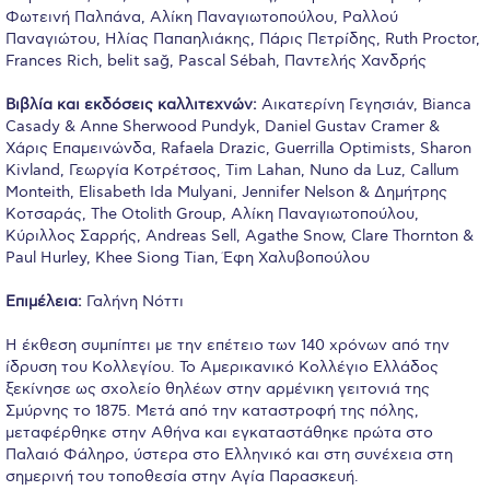
Φωτεινή Παλπάνα, Αλίκη Παναγιωτοπούλου, Ραλλού
Calendar
Παναγιώτου, Ηλίας Παπαηλιάκης, Πάρις Πετρίδης, Ruth Proctor,
Frances Rich, belit sağ, Pascal Sébah, Παντελής Χανδρής
Checkin
Βιβλία και εκδόσεις καλλιτεχνών:
Αικατερίνη Γεγησιάν, Bianca
Commencement
Casady & Anne Sherwood Pundyk, Daniel Gustav Cramer &
Χάρις Επαμεινώνδα, Rafaela Drazic, Guerrilla Optimists, Sharon
Deree Fall Intensive
Kivland, Γεωργία Κοτρέτσος, Tim Lahan, Nuno da Luz, Callum
Monteith, Elisabeth Ida Mulyani, Jennifer Nelson & Δημήτρης
Deree Solar PV System
Κοτσαράς, Τhe Otolith Group, Αλίκη Παναγιωτοπούλου,
Κύριλλος Σαρρής, Andreas Sell, Agathe Snow, Clare Thornton &
Engineering & Science (in collaboration with Clarkson
Paul Hurley, Khee Siong Tian, Έφη Χαλυβοπούλου
University)
Επιμέλεια:
Γαλήνη Νόττι
Fall Campaign 2021
Η έκθεση συμπίπτει με την επέτειο των 140 χρόνων από την
Fall Campaign 2022
ίδρυση του Κολλεγίου. Το Αμερικανικό Κολλέγιο Ελλάδος
ξεκίνησε ως σχολείο θηλέων στην αρμένικη γειτονιά της
Fall Campaign 2024
Σμύρνης το 1875. Μετά από την καταστροφή της πόλης,
μεταφέρθηκε στην Αθήνα και εγκαταστάθηκε πρώτα στο
Fall Campaign 2024 [EN]
Παλαιό Φάληρο, ύστερα στο Ελληνικό και στη συνέχεια στη
σημερινή του τοποθεσία στην Αγία Παρασκευή.