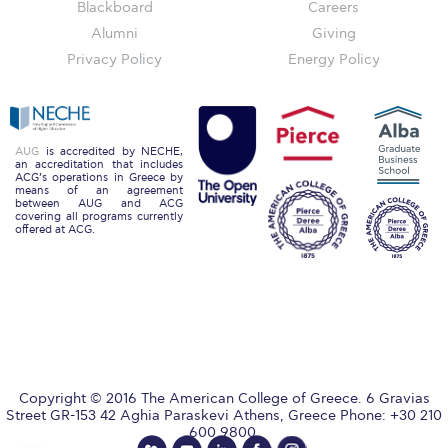
Reduce, Reuse, Recycle
Blackboard
Careers
Alumni
Giving
Community Engagement
Privacy Policy
Energy Policy
ACG Sustainability Leaders
Boroume at the Farmers’ Market
AUG
is accredited by NECHE,
an accreditation that includes
Sustainability @ Commencement
ACG’s operations in Greece by
means of an agreement
between AUG and ACG
Sustainability Tips
covering all programs currently
offered at ACG.
ACG Sustainability Pledge
News & Events
Sustainability Events
Sustainability News
Copyright © 2016 The American College of Greece. 6 Gravias
Education and Research
Street GR-153 42 Aghia Paraskevi Athens, Greece Phone: +30 210
600 9800.