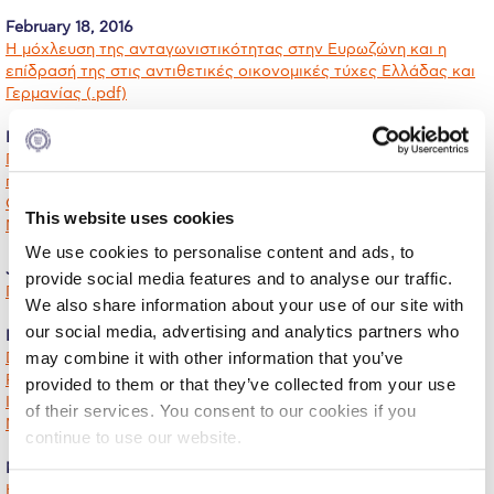
Calendar
February 18, 2016
Η μόχλευση της ανταγωνιστικότητας στην Ευρωζώνη και η
επίδρασή της στις αντιθετικές οικονομικές τύχες Ελλάδας και
Checkin
Γερμανίας (.pdf)
Commencement
February 11, 2016
Πώς μπορεί να μεθοδευτεί η λύση του συνταξιοδοτικού
Deree Fall Intensive
προβλήματος της Ελλάδας (.pdf)
Οικονομία & Ασφαλιστικό (.pdf)
Deree Solar PV System
This website uses cookies
Μια διέξοδος από το αδιέξοδο στο Ασφαλιστικό (.pdf)
We use cookies to personalise content and ads, to
Engineering & Science (in collaboration with Clarkson
January 21, 2016
University)
provide social media features and to analyse our traffic.
Γεωπολιτικός άξονας ή έστορας (.pdf)
We also share information about your use of our site with
Fall Campaign 2021
our social media, advertising and analytics partners who
December 3, 2015
Dance with Chance (.pdf)
may combine it with other information that you’ve
Fall Campaign 2022
Forecasting and Uncertainty (.pdf)
provided to them or that they’ve collected from your use
Illusion of Control (.pdf)
Fall Campaign 2024
of their services. You consent to our cookies if you
Medicine Preventive and Curative (.pdf)
continue to use our website.
Fall Campaign 2024 [EN]
November 25, 2015
Hungary at the Crossroads of Europe (.pdf)