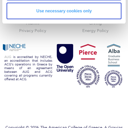
myACG
Contact Us
Request Information
Library
Campus Map
Use necessary cookies only
Blackboard
Careers
Season’s Greetings!
Alumni
Giving
Season’s Greetings!
Privacy Policy
Energy Policy
Season’s Greetings!
Squaring the Circle
AUG
is accredited by NECHE,
an accreditation that includes
Student Privacy Policy
ACG’s operations in Greece by
means of an agreement
between AUG and ACG
covering all programs currently
Student Stories
offered at ACG.
Student Success Center online appointment
Study Abroad in Greece
Study Abroad in Greece at The American College of
Greece
Copyright © 2016 The American College of Greece. 6 Gravias