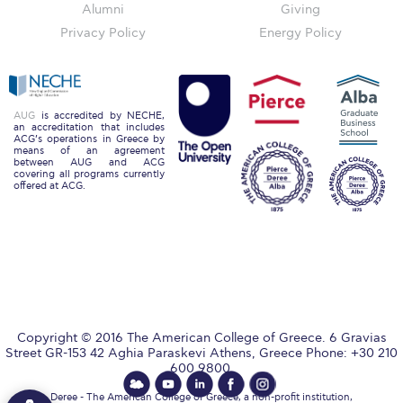
Reduce, Reuse, Recycle
Alumni
Giving
Privacy Policy
Energy Policy
Community Engagement
ACG Sustainability Leaders
Boroume at the Farmers’ Market
AUG
is accredited by NECHE,
an accreditation that includes
ACG’s operations in Greece by
Sustainability @ Commencement
means of an agreement
between AUG and ACG
covering all programs currently
Sustainability Tips
offered at ACG.
ACG Sustainability Pledge
News & Events
Sustainability Events
Sustainability News
Copyright © 2016 The American College of Greece. 6 Gravias
Street GR-153 42 Aghia Paraskevi Athens, Greece Phone: +30 210
600 9800.
Education and Research
Deree - The American College of Greece, a non-profit institution,