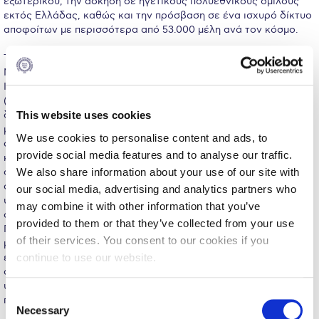
εξωτερικού, την άσκηση σε ηγετικούς πολυεθνικούς ομίλους
Fall Campaign 2026
εκτός Ελλάδας, καθώς και την πρόσβαση σε ένα ισχυρό δίκτυο
αποφοίτων με περισσότερα από 53.000 μέλη ανά τον κόσμο.
Fall Campaign 2026 [EN]
Το Πρόγραμμα Υποτροφιών του Deree «Ίδρυμα Σταύρος
Full Calendar
Νιάρχος» υπάγεται στο πλαίσιο της πρωτοβουλίας του
Ιδρύματος «Επανεκκίνηση και Ενίσχυση των Νέων»
Intercollegiate Athletics Program Recruiting Form
(“Recharging Youth”). Στόχος της είναι να συμβάλει στη
δημιουργία ευκαιριών για τις νεότερες γενιές στην Ελλάδα,
This website uses cookies
International Student Guide
μέσα από τη συνεργασία και σύγκλιση διάφορων τομέων,
We use cookies to personalise content and ads, to
συμπεριλαμβανομένων του δημόσιου, του ιδιωτικού και του
Life on Campus
provide social media features and to analyse our traffic.
κοινωφελούς. Οι υποτροφίες απευθύνονται σε αριστούχους
We also share information about your use of our site with
φοιτητές των ελληνικών ΑΕΙ και ΑΤΕΙ που επιθυμούν να
Livestream
σπουδάσουν παράλληλα στο Deree και να αποκτήσουν μία
our social media, advertising and analytics partners who
υποειδίκευση (minor), παρακολουθώντας ένα πρόγραμμα
may combine it with other information that you’ve
Mήνυμα του Προέδρου προς τις οικογένειες των
σπουδών 6 μαθημάτων συγκεκριμένου ακαδημαϊκού πεδίου. Το
φοιτητών μας
provided to them or that they’ve collected from your use
Πρόγραμμα ΙΣΝ δίνει ιδιαίτερη έμφαση και ενθαρρύνει τη
of their services. You consent to our cookies if you
μετάβαση των φοιτητών σε μεγάλα πανεπιστήμια του
Personal Data Protection Policy
continue to use our website.
εξωτερικού για ένα διάστημα (Study Abroad), αλλά και την
απόκτηση εργασιακής εμπειρίας με την τοποθέτηση των
PLANNED GIVING
υποτρόφων σε κορυφαίους επιχειρηματικούς οργανισμούς
C
παγκοσμίως, στο πλαίσιο πρακτικής άσκησης.
President’s letter to Deree families
Necessary
o