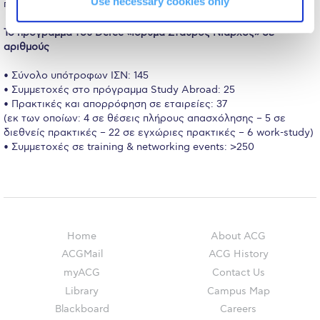
The Kids are asking
Use necessary cookies only
που τους προσφέρεται μέσα από το πρόγραμμα».
Unibuddy
Το πρόγραμμα του Deree «Ίδρυμα Σταύρος Νιάρχος» σε
αριθμούς
Welcome to Athens 2026
• Σύνολο υπότροφων ΙΣΝ: 145
Welcome to Athens Fall guide
• Συμμετοχές στο πρόγραμμα Study Abroad: 25
• Πρακτικές και απορρόφηση σε εταιρείες: 37
Welcome to Athens Summer guide
(εκ των οποίων: 4 σε θέσεις πλήρους απασχόλησης – 5 σε
διεθνείς πρακτικές – 22 σε εγχώριες πρακτικές – 6 work-study)
• Συμμετοχές σε training & networking events: >250
About ACG
Sustainability at ACG
Campaigns
#ACGgoesplasticfree
Home
About ACG
ACGMail
ACG History
ACG Goes Smoke-free
myACG
Contact Us
Library
Campus Map
Reduce your FOODprint
Blackboard
Careers