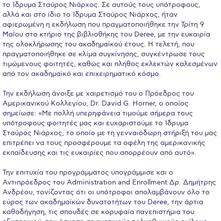
το Ίδρυμα Σταύρος Νιάρχος. Σε αυτούς τους υπότροφους,
Calendar
αλλά και στο ίδιο το Ίδρυμα Σταύρος Νιάρχος, ήταν
αφιερωμένη η εκδήλωση που πραγματοποιήθηκε την Τρίτη 9
Checkin
Μαΐου στο κτήριο της βιβλιοθήκης του Deree, με την ευκαιρία
της ολοκλήρωσης του ακαδημαϊκού έτους. Η τελετή, που
Commencement
πραγματοποιήθηκε σε κλίμα συγκίνησης, συγκέντρωσε τους
τιμώμενους φοιτητές, καθώς και πλήθος εκλεκτών καλεσμένων
Deree Fall Intensive
από τον ακαδημαϊκό και επιχειρηματικό κόσμο.
Deree Solar PV System
Την εκδήλωση άνοιξε με χαιρετισμό του ο Πρόεδρος του
Αμερικανικού Κολλεγίου, Dr. David G. Horner, ο οποίος
Engineering & Science (in collaboration with Clarkson
σημείωσε: «Με πολλή υπερηφάνεια τιμούμε σήμερα τους
University)
υπότροφους φοιτητές μας και ευχαριστούμε το Ίδρυμα
Σταύρος Νιάρχος, το οποίο με τη γενναιόδωρη στήριξή του μας
Fall Campaign 2021
επιτρέπει να τους προσφέρουμε τα οφέλη της αμερικανικής
εκπαίδευσης και τις ευκαιρίες που απορρέουν από αυτό».
Fall Campaign 2022
Την επιτυχία του προγράμματος υπογράμμισε και ο
Fall Campaign 2024
Αντιπρόεδρος του Administration and Enrollment Δρ. Δημήτρης
Ανδρέου, τονίζοντας ότι οι υπότροφοι απολαμβάνουν όλο το
εύρος των ακαδημαϊκών δυνατοτήτων του Deree, την άρτια
Fall Campaign 2024 [EN]
καθοδήγηση, τις σπουδές σε κορυφαία πανεπιστήμια του