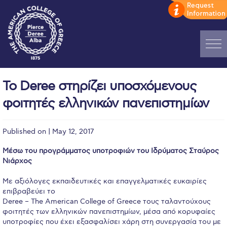
Home
Το Deree στηρίζει υποσχόμενους
ADMISSIONS: Discover Deree Day
φοιτητές ελληνικών πανεπιστημίων
Alba Message to Students
Published on | May 12, 2017
Alumni Privacy Policy
Μέσω του προγράμματος υποτροφιών του Ιδρύματος Σταύρος
Annual Report
Νιάρχος
Brochures
Με αξιόλογες εκπαιδευτικές και επαγγελματικές ευκαιρίες
επιβραβεύει το
Study Abroad
Deree – The American College of Greece τους ταλαντούχους
φοιτητές των ελληνικών πανεπιστημίων, μέσα από κορυφαίες
Study in Athens
υποτροφίες που έχει εξασφαλίσει χάρη στη συνεργασία του με