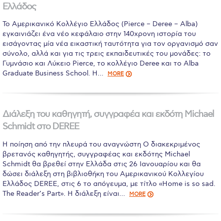
Ελλάδος
Calendar
To Αμερικανικό Κολλέγιο Ελλάδος (Pierce – Deree – Alba)
Checkin
εγκαινιάζει ένα νέο κεφάλαιο στην 140χρονη ιστορία του
εισάγοντας μία νέα εικαστική ταυτότητα για τον οργανισμό σαν
Commencement
σύνολο, αλλά και για τις τρεις εκπαιδευτικές του μονάδες: το
Γυμνάσιο και Λύκειο Pierce, το κολλέγιο Deree και το Alba
Deree Fall Intensive
Graduate Business School. H…
MORE
Deree Solar PV System
Engineering & Science (in collaboration with Clarkson
Διάλεξη του καθηγητή, συγγραφέα και εκδότη Michael
University)
Schmidt στο DEREE
Fall Campaign 2021
Η ποίηση από την πλευρά του αναγνώστη O διακεκριμένος
βρετανός καθηγητής, συγγραφέας και εκδότης Michael
Fall Campaign 2022
Schmidt θα βρεθεί στην Ελλάδα στις 26 Ιανουαρίου και θα
δώσει διάλεξη στη βιβλιοθήκη του Αμερικανικού Κολλεγίου
Fall Campaign 2024
Ελλάδος DEREE, στις 6 το απόγευμα, με τίτλο «Home is so sad.
The Reader’s Part». Η διάλεξη είναι…
MORE
Fall Campaign 2024 [EN]