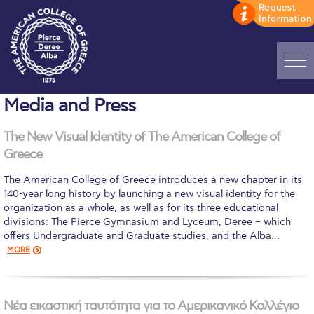
Home
Media and Press
ADMISSIONS: Discover Deree Day
The New Visual Identity of The American College of
Greece
Alba Message to Students
The American College of Greece introduces a new chapter in its
Alumni Privacy Policy
140-year long history by launching a new visual identity for the
organization as a whole, as well as for its three educational
Annual Report
divisions: The Pierce Gymnasium and Lyceum, Deree – which
offers Undergraduate and Graduate studies, and the Alba…
Brochures
MORE
Study Abroad
Study in Athens
Νέα εικαστική ταυτότητα για το Αμερικανικό Κολλέγιο