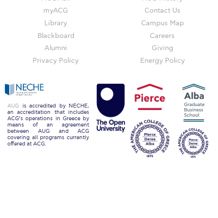
Reduce, Reuse, Recycle
myACG
Contact Us
Community Engagement
Library
Campus Map
Blackboard
Careers
ACG Sustainability Leaders
Alumni
Giving
Privacy Policy
Energy Policy
Boroume at the Farmers’ Market
Sustainability @ Commencement
Sustainability Tips
AUG
is accredited by NECHE,
an accreditation that includes
ACG’s operations in Greece by
ACG Sustainability Pledge
means of an agreement
between AUG and ACG
covering all programs currently
News & Events
offered at ACG.
Sustainability Events
Sustainability News
Education and Research