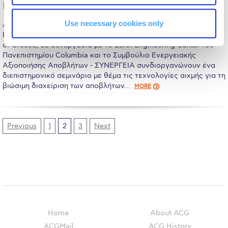
The Kids are asking
Πανεπιστήμιο Columbia & η WTERT/ ΣΥΝΕΡΓΕΙΑ
Unibuddy
Use necessary cookies only
ΑΘΗΝΑ, 11 Μάιου 2015 – Η Σχολή Μεταπτυχιακής και
Επαγγελματικής Εκπαίδευσης του DEREE-The American College
Welcome to Athens 2026
of Greece, σε συνεργασία με το Earth Engineering Center του
Πανεπιστημίου Columbia και το Συμβούλιο Ενεργειακής
Welcome to Athens Fall guide
Αξιοποιήσης Αποβλήτων - ΣΥΝΕΡΓΕΙΑ συνδιοργανώνουν ένα
διεπιστημονικό σεμινάριο με θέμα τις τεχνολογίες αιχμής για τη
Welcome to Athens Summer guide
βιώσιμη διαχείριση των αποβλήτων…
MORE
About ACG
Sustainability at ACG
Previous
1
2
3
Next
Campaigns
#ACGgoesplasticfree
ACG Goes Smoke-free
Reduce your FOODprint
Home
About ACG
ACGMail
ACG History