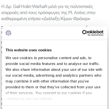
Fall Campaign 2026
H Δρ. Gail Holst-Warhaft μιλά για τις πολιτιστικές
Fall Campaign 2026 [EN]
επιρροές από τους πρόσφυγες της Μ. Ασίας στην
καθιερωμένη ετήσια «Διάλεξη Κίμων Φράιαρ»
Full Calendar
Στο πλαίσιο του εορτασμού των 140 ετών από την ίδρυση του
Intercollegiate Athletics Program Recruiting Form
Κολλεγίου στη Σμύρνη Το Αμερικανικό Κολλέγιο Ελλάδος έχει
τη τιμή να παρουσιάσει την διακεκριμένη εθνομουσικολόγο και
International Student Guide
καθηγήτρια του Cornell University δρ. Gail Holst-Warhaft στην
εικοστή πρώτη Διάλεξη Κίμων Φράιαρ, στις 7 Δεκεμβρίου, στις
This website uses cookies
Life on Campus
εγκαταστάσεις του Κολλεγίου στην Αγ. Παρασκευή.…
MORE
We use cookies to personalise content and ads, to
Livestream
provide social media features and to analyse our traffic.
We also share information about your use of our site with
Mήνυμα του Προέδρου προς τις οικογένειες των
The American College of Greece Honors the Stavros
φοιτητών μας
our social media, advertising and analytics partners who
Niarchos Foundation for its Support of the SNF
may combine it with other information that you’ve
Scholarship Program for Parallel Studies at DEREE-ACG
Personal Data Protection Policy
provided to them or that they’ve collected from your use
& the Program’s Scholars
of their services. You consent to our cookies if you
PLANNED GIVING
continue to use our website.
Over thirty scholars participating in the Scholarship Program for
Parallel Studies at DEREE-The American College of Greece
President’s letter to Deree families
(ACG), along with their parents, faculty, and administrators from