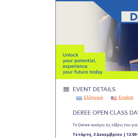
Squaring the
Study Abroa
Welcome to
helpdesk-th
Inclusive Ed
Current Stu
Archive
Even
EVENT DETAILS
Company In
Ελληνικά
English
DEREE OPEN CLASS DA
To Deree ανοίγει τις τάξεις του για
Τετάρτη, 3 Δεκεμβρίου | 12:00-