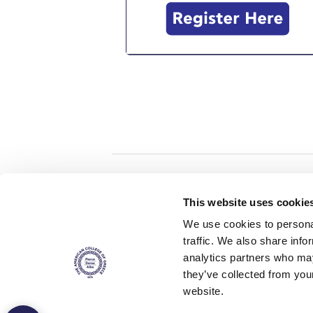
Home
About ACG
This website uses cookie
ACGMail
ACG History
We use cookies to personal
myACG
Contact Us
traffic. We also share info
AUG
is acc
Library
Campus Map
accreditati
analytics partners who may
operations i
Blackboard
Careers
agreement 
they’ve collected from you
covering all 
Alumni
Giving
at ACG.
website.
Privacy Policy
Energy Policy