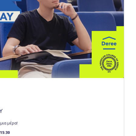
 Circle
Student Privacy Policy
Student Stories
Student Success Cente
d in Greece
Study Abroad in Greece at The American College of G
 Athens 2026
Welcome to Athens Fall guide
Welcome to Athens Su
ank-you
Events @ ACG
Why Give
Blogs
Careers @ ACG
Careers at A
ucation Project Resources
Inclusive Education Project
Inclusive Educ
dents
ACG Graduate Career Forum
Season’s Greetings 2025
Deree Po
ts Gallery
thank you
Graduate Events
Work Study Internship Positio
formation
Company Participation Form
Y
 μια μέρα!
15:30