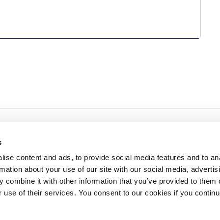
s
ise content and ads, to provide social media features and to an
rmation about your use of our site with our social media, advertis
redited by NECHE, an
on that includes ACG’s
 combine it with other information that you’ve provided to them o
n Greece by means of an
between AUG and ACG
r use of their services. You consent to our cookies if you continu
programs currently offered