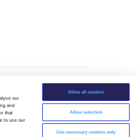
Allow all cookies
alyse our
ing and
Allow selection
r that
e to use our
Use necessary cookies only