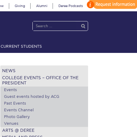
ow
Giving
Alumni
Deree Podcasts
CURRENT STUDENTS
acy Policy
Annual Report
Brochures
Calendar
NEWS
COLLEGE EVENTS – OFFICE OF THE
 2021
Fall Campaign 2022
PRESIDENT
Events
 2026 [EN]
Full Calendar
Guest events hosted by ACG
Past Events
fe on Campus
Livestream
Events Channel
Photo Gallery
Protection Policy
PLANNED GIVING
Venues
ARTS @ DEREE
on’s Greetings!
Season’s Greetings!